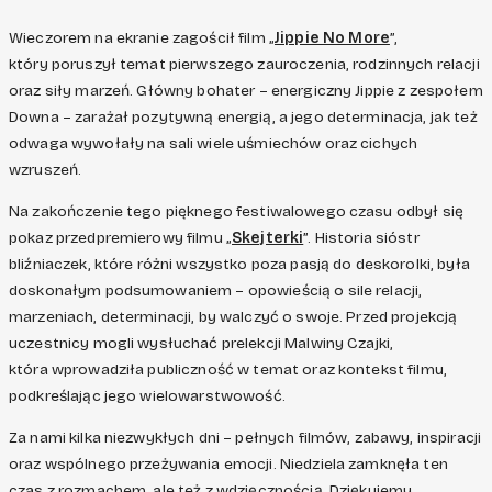
Wieczorem na ekranie zagościł film „
Jippie No More
”,
który poruszył temat pierwszego zauroczenia, rodzinnych relacji
oraz siły marzeń. Główny bohater – energiczny Jippie z zespołem
Downa – zarażał pozytywną energią, a jego determinacja, jak też
odwaga wywołały na sali wiele uśmiechów oraz cichych
wzruszeń.
Na zakończenie tego pięknego festiwalowego czasu odbył się
pokaz przedpremierowy filmu „
Skejterki
”. Historia sióstr
bliźniaczek, które różni wszystko poza pasją do deskorolki, była
doskonałym podsumowaniem – opowieścią o sile relacji,
marzeniach, determinacji, by walczyć o swoje. Przed projekcją
uczestnicy mogli wysłuchać prelekcji Malwiny Czajki,
która wprowadziła publiczność w temat oraz kontekst filmu,
podkreślając jego wielowarstwowość.
Za nami kilka niezwykłych dni – pełnych filmów, zabawy, inspiracji
oraz wspólnego przeżywania emocji. Niedziela zamknęła ten
czas z rozmachem, ale też z wdzięcznością. Dziękujemy