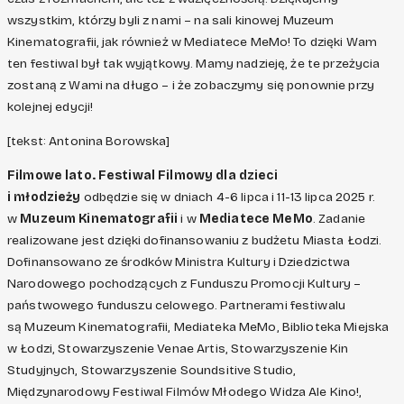
wszystkim, którzy byli z nami – na sali kinowej Muzeum
Kinematografii, jak również w Mediatece MeMo! To dzięki Wam
ten festiwal był tak wyjątkowy. Mamy nadzieję, że te przeżycia
zostaną z Wami na długo – i że zobaczymy się ponownie przy
kolejnej edycji!
[tekst: Antonina Borowska]
Filmowe lato. Festiwal Filmowy dla dzieci
i młodzieży
odbędzie się w dniach 4-6 lipca i 11-13 lipca 2025 r.
w
Muzeum Kinematografii
i w
Mediatece MeMo
. Zadanie
realizowane jest dzięki dofinansowaniu z budżetu Miasta Łodzi.
Dofinansowano ze środków Ministra Kultury i Dziedzictwa
Narodowego pochodzących z Funduszu Promocji Kultury –
państwowego funduszu celowego. Partnerami festiwalu
są Muzeum Kinematografii, Mediateka MeMo, Biblioteka Miejska
w Łodzi, Stowarzyszenie Venae Artis, Stowarzyszenie Kin
Studyjnych, Stowarzyszenie Soundsitive Studio,
Międzynarodowy Festiwal Filmów Młodego Widza Ale Kino!,