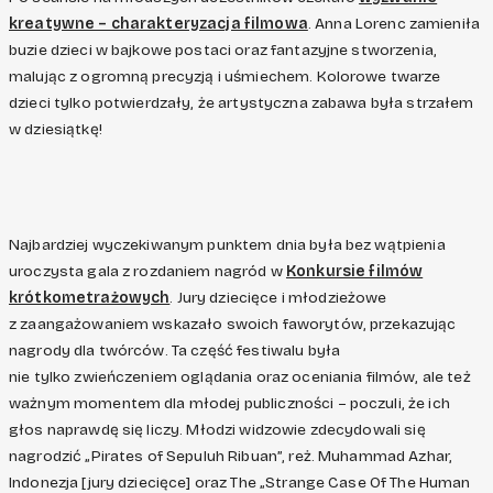
kreatywne – charakteryzacja filmowa
. Anna Lorenc zamieniła
buzie dzieci w bajkowe postaci oraz fantazyjne stworzenia,
malując z ogromną precyzją i uśmiechem. Kolorowe twarze
dzieci tylko potwierdzały, że artystyczna zabawa była strzałem
w dziesiątkę!
Najbardziej wyczekiwanym punktem dnia była bez wątpienia
uroczysta gala z rozdaniem nagród w
Konkursie filmów
krótkometrażowych
. Jury dziecięce i młodzieżowe
z zaangażowaniem wskazało swoich faworytów, przekazując
nagrody dla twórców. Ta część festiwalu była
nie tylko zwieńczeniem oglądania oraz oceniania filmów, ale też
ważnym momentem dla młodej publiczności – poczuli, że ich
głos naprawdę się liczy. Młodzi widzowie zdecydowali się
nagrodzić „Pirates of Sepuluh Ribuan”, reż. Muhammad Azhar,
Indonezja [jury dziecięce] oraz The „Strange Case Of The Human