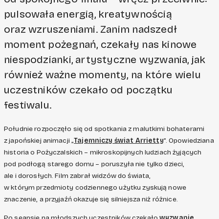
pulsowała energią, kreatywnością
oraz wzruszeniami. Zanim nadszedł
moment pożegnań, czekały nas kinowe
niespodzianki, artystyczne wyzwania, jak
również ważne momenty, na które wielu
uczestników czekało od początku
festiwalu.
Południe rozpoczęło się od spotkania z malutkimi bohaterami
z japońskiej animacji „
Tajemniczy świat Arrietty
”. Opowiedziana
historia o Pożyczalskich – mikroskopijnych ludziach żyjących
pod podłogą starego domu – poruszyła nie tylko dzieci,
ale i dorosłych. Film zabrał widzów do świata,
w którym przedmioty codziennego użytku zyskują nowe
znaczenie, a przyjaźń okazuje się silniejsza niż różnice.
Po seansie na młodszych uczestników czekało
wyzwanie