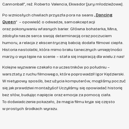
Cannonball”, reż. Roberto Valencia, Ekwador [jury młodzieżowe].
Po wzniosłych chwilach przyszła pora na seans „
Dancing
Queen
” – opowieść o odwadze, samoakceptacji
oraz pokonywaniu własnych barier. Główna bohaterka, Mina,
zdobyła nasze serca swoją determinacją oraz poczuciem
humoru, a relacja z ekscentryczną babcią dodała filmowi ciepła.
Historia nastolatki, która mimo braku tanecznych umiejętności
marzy o występie na scenie – stała się inspiracją dla wielu z nas!
Kolejne wyzwanie czekało na uczestników po południu –
warsztaty z ruchu filmowego, które poprowadził Igor Kędzierski.
W nietypowy sposób, bez użycia komputerów, mogliśmy poczuć
się jak prawdziwi montażyści! Uczyliśmy się opowiadać historię
bez słów, budując napięcie oraz emocje za pomocą ciała.
To doświadczenie pokazało, że magia filmu kryje się często
w prostych środkach wyrazu.