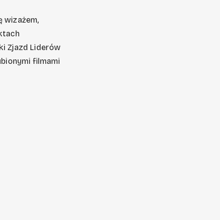
ę wizażem,
ktach
ki Zjazd Liderów
ubionymi filmami