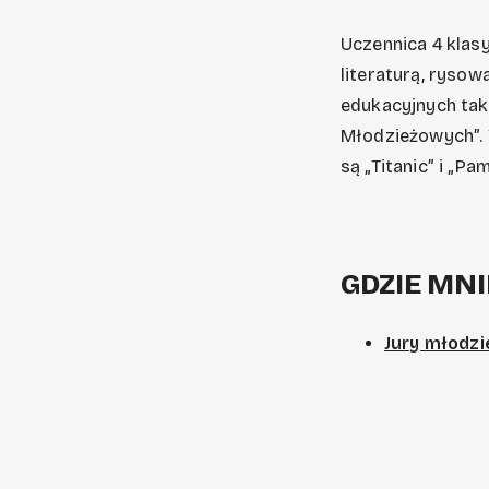
Uczennica 4 klas
literaturą, rysow
edukacyjnych tak
Młodzieżowych”. W
są „Titanic” i „Pam
GDZIE MNI
Jury młodz