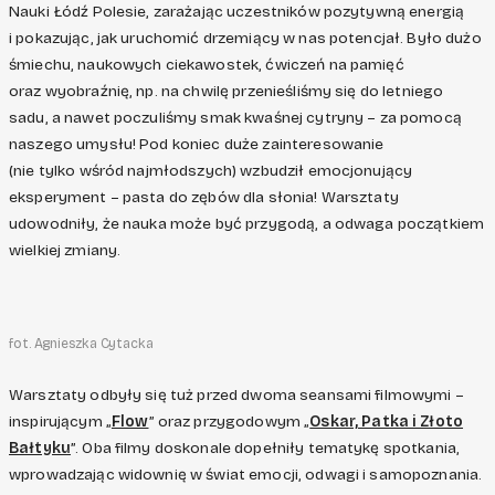
Nauki Łódź Polesie, zarażając uczestników pozytywną energią
i pokazując, jak uruchomić drzemiący w nas potencjał. Było dużo
śmiechu, naukowych ciekawostek, ćwiczeń na pamięć
oraz wyobraźnię, np. na chwilę przenieśliśmy się do letniego
sadu, a nawet poczuliśmy smak kwaśnej cytryny – za pomocą
naszego umysłu! Pod koniec duże zainteresowanie
(nie tylko wśród najmłodszych) wzbudził emocjonujący
eksperyment – pasta do zębów dla słonia! Warsztaty
udowodniły, że nauka może być przygodą, a odwaga początkiem
wielkiej zmiany.
fot. Agnieszka Cytacka
Warsztaty odbyły się tuż przed dwoma seansami filmowymi –
inspirującym „
Flow
” oraz przygodowym „
Oskar, Patka i Złoto
Bałtyku
”. Oba filmy doskonale dopełniły tematykę spotkania,
wprowadzając widownię w świat emocji, odwagi i samopoznania.