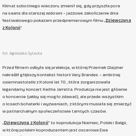
Klimat sobotniego wieczoru zmienił się, gdy przyszła pora
na seans dla starszej widowni – jazzowe zakończenie dnia
festiwalowego pokazem przedpremierowym filmu „
Dziewczyna
z Kolonii
”.
fot. Agnieszka Cytacka
Przed filmem odbyła się prelekcja, w której Przemek Glajzner
nakreślił głębszy kontekst historii Very Brandes – ambitnej
osiemnastolatki z Kolonii lat 70., która zorganizowała
legendarny koncert Keitha Jarretta. Produkcja nie jest głównie
o koncercie (jakby się mogło zdawać), ale przede wszystkim
o losach bohaterki i wyzwaniach, z którymi musiała się zmierzyć
w patriarchalnym społeczeństwie tamtych czasów.
„
Dziewczyna z Kolonii
” to koprodukcja Niemiec, Polski i Belgii,
w której polskim koproducentem jest oscarowa Ewa