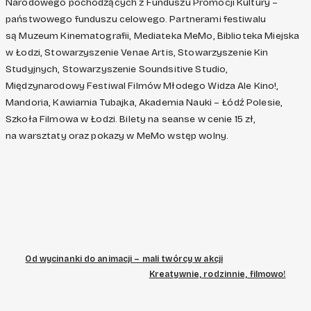
Narodowego pochodzących z Funduszu Promocji Kultury –
państwowego funduszu celowego. Partnerami festiwalu
są Muzeum Kinematografii, Mediateka MeMo, Biblioteka Miejska
w Łodzi, Stowarzyszenie Venae Artis, Stowarzyszenie Kin
Studyjnych, Stowarzyszenie Soundsitive Studio,
Międzynarodowy Festiwal Filmów Młodego Widza Ale Kino!,
Mandoria, Kawiarnia Tubajka, Akademia Nauki – Łódź Polesie,
Szkoła Filmowa w Łodzi. Bilety na seanse w cenie 15 zł,
na warsztaty oraz pokazy w MeMo wstęp wolny.
Od wycinanki do animacji – mali twórcy w akcji
Kreatywnie, rodzinnie, filmowo!