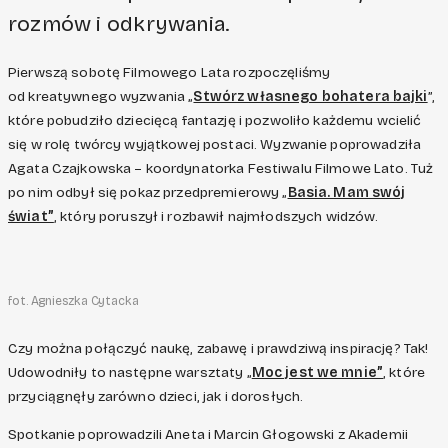
rozmów i odkrywania.
Pierwszą sobotę Filmowego Lata rozpoczęliśmy
od kreatywnego wyzwania „
Stwórz własnego bohatera bajki
”,
które pobudziło dziecięcą fantazję i pozwoliło każdemu wcielić
się w rolę twórcy wyjątkowej postaci. Wyzwanie poprowadziła
Agata Czajkowska – koordynatorka Festiwalu Filmowe Lato. Tuż
po nim odbył się pokaz przedpremierowy „
Basia. Mam swój
świat”
, który poruszył i rozbawił najmłodszych widzów.
fot. Agnieszka Cytacka
Czy można połączyć naukę, zabawę i prawdziwą inspirację? Tak!
Udowodniły to następne warsztaty „
Moc jest we mnie”
, które
przyciągnęły zarówno dzieci, jak i dorosłych.
Spotkanie poprowadzili Aneta i Marcin Głogowski z Akademii