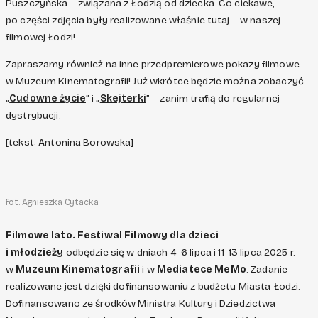
Puszczyńska – związana z Łodzią od dziecka. Co ciekawe,
po części zdjęcia były realizowane właśnie tutaj – w naszej
filmowej Łodzi!
Zapraszamy również na inne przedpremierowe pokazy filmowe
w Muzeum Kinematografii! Już wkrótce będzie można zobaczyć
„
Cudowne życie
” i „
Skejterki
” – zanim trafią do regularnej
dystrybucji.
[tekst: Antonina Borowska]
fot. Agnieszka Cytacka
Filmowe lato. Festiwal Filmowy dla dzieci
i młodzieży
odbędzie się w dniach 4-6 lipca i 11-13 lipca 2025 r.
w
Muzeum Kinematografii
i w
Mediatece MeMo
. Zadanie
realizowane jest dzięki dofinansowaniu z budżetu Miasta Łodzi.
Dofinansowano ze środków Ministra Kultury i Dziedzictwa